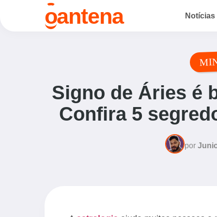
o
antena
Notícias
MI
Signo de Áries é 
Confira 5 segred
por
Junio