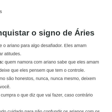
quistar o signo de Áries
e o ariano para algo desafiador. Eles amam
r atitudes.
as:
quem namora com ariano sabe que eles amam
o deixe que eles pensem que tem o controle.
mo são honestos, nunca, nunca mesmo, deixem
você.
cumpra o que diz que vai fazer, caso contrário
udo cuidado para não confundir os arianos com os