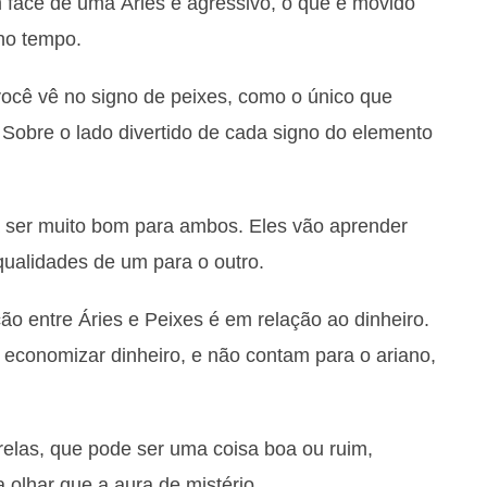
em face de uma Áries é agressivo, o que é movido
no tempo.
você vê no signo de peixes, como o único que
 Sobre o lado divertido de cada signo do elemento
 ser muito bom para ambos. Eles vão aprender
qualidades de um para o outro.
o entre Áries e Peixes é em relação ao dinheiro.
 economizar dinheiro, e não contam para o ariano,
relas, que pode ser uma coisa boa ou ruim,
olhar que a aura de mistério.