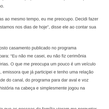
mo.
as ao mesmo tempo, eu me preocupo. Decidi fazer
estamos nos dias de hoje”, disse ele ao contar sua
posto casamento publicado no programa
ara: “Eu não me casei, eu não fiz cerimônia
 férias. O que me preocupa um pouco é um veículo
 emissora que já participei e tenho uma relação
dade do canal, do programa para dar aval e voz
história na cabeça e simplesmente jogou na
de que as pessoas da família vieram me perguntar