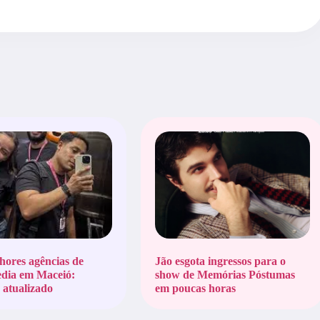
hores agências de
Jão esgota ingressos para o
edia em Maceió:
show de Memórias Póstumas
atualizado
em poucas horas