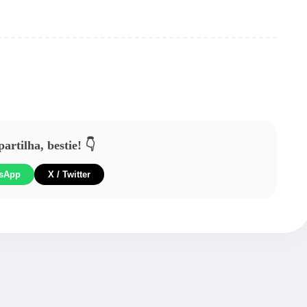
rtilha, bestie! 👇
sApp
X / Twitter