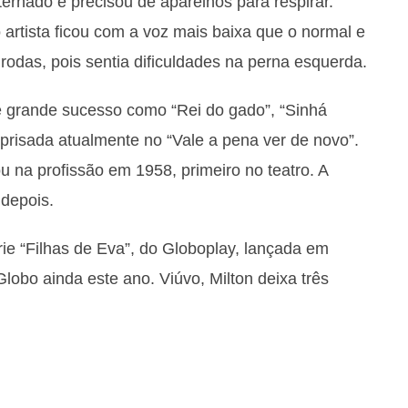
ternado e precisou de aparelhos para respirar.
artista ficou com a voz mais baixa que o normal e
odas, pois sentia dificuldades na perna esquerda.
e grande sucesso como “Rei do gado”, “Sinhá
eprisada atualmente no “Vale a pena ver de novo”.
u na profissão em 1958, primeiro no teatro. A
 depois.
rie “Filhas de Eva”, do Globoplay, lançada em
lobo ainda este ano. Viúvo, Milton deixa três