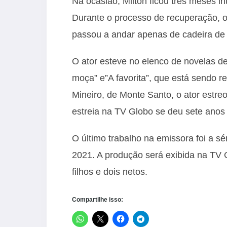
Na ocasião, Milton ficou três meses in
Durante o processo de recuperação, o 
passou a andar apenas de cadeira de r
O ator esteve no elenco de novelas d
moça” e”A favorita”, que está sendo r
Mineiro, de Monte Santo, o ator estreo
estreia na TV Globo se deu sete anos
O último trabalho na emissora foi a sé
2021. A produção será exibida na TV G
filhos e dois netos.
Compartilhe isso: