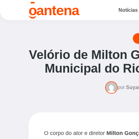
o
antena
Notícias
Velório de Milton 
Municipal do Ri
por
Suya
O corpo do ator e diretor
Milton Gonç