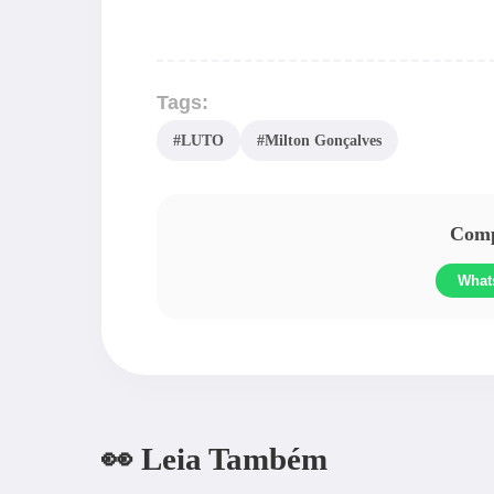
Tags:
#LUTO
#Milton Gonçalves
Compa
What
👀 Leia Também