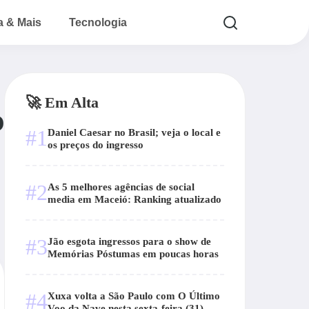
a & Mais
Tecnologia
🚀 Em Alta
o
#1
Daniel Caesar no Brasil; veja o local e
os preços do ingresso
#2
As 5 melhores agências de social
media em Maceió: Ranking atualizado
#3
Jão esgota ingressos para o show de
Memórias Póstumas em poucas horas
#4
Xuxa volta a São Paulo com O Último
Voo da Nave nesta sexta-feira (31)