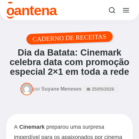
o
antena
CADERNO DE RECEITAS
Dia da Batata: Cinemark
celebra data com promoção
especial 2×1 em toda a rede
por
Suyane Meneses
📅 25/05/2026
A
Cinemark
preparou uma surpresa
imperdível para os apaixonados por cinema