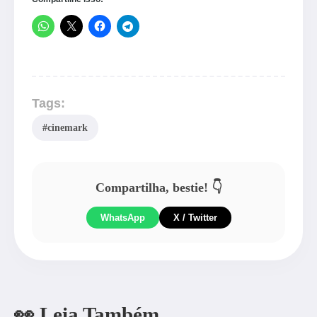
Tags:
#cinemark
Compartilha, bestie! 👇
WhatsApp
X / Twitter
👀 Leia Também