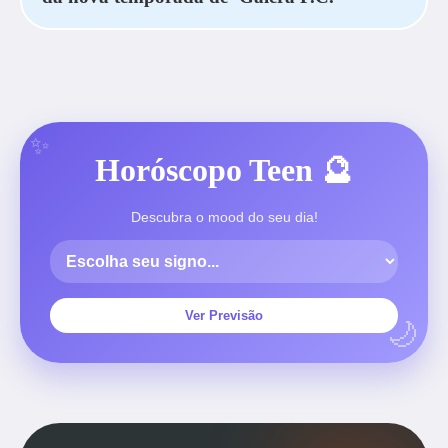
Horóscopo Teen 🔮
Descubra o mood do seu dia!
Ver Previsão