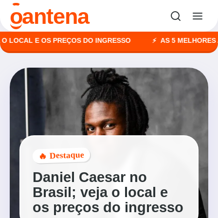
o
antena
OCAL E OS PREÇOS DO INGRESSO
AS 5 MELHORES AGÊNC
🔥 Destaque
Daniel Caesar no
Brasil; veja o local e
os preços do ingresso