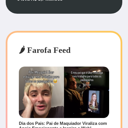
🌶️ Farofa Feed
Dia dos Pais: Pai de Maquiador Viraliza com