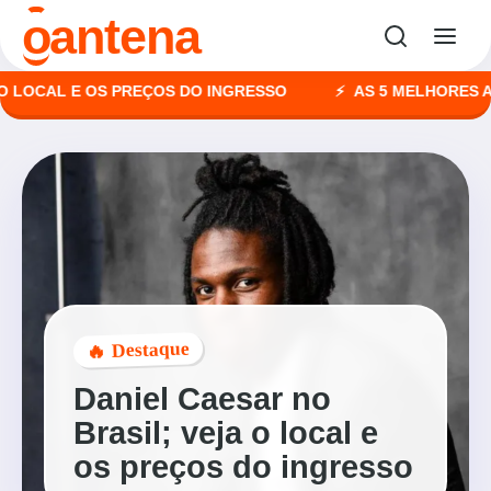
o
antena
CAL E OS PREÇOS DO INGRESSO
AS 5 MELHORES AGÊNC
🔥 Destaque
Daniel Caesar no
Brasil; veja o local e
os preços do ingresso