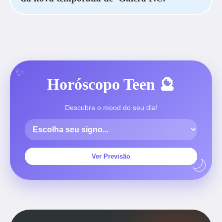
Horóscopo Teen 🔮
Descubra o mood do seu dia!
Ver Previsão