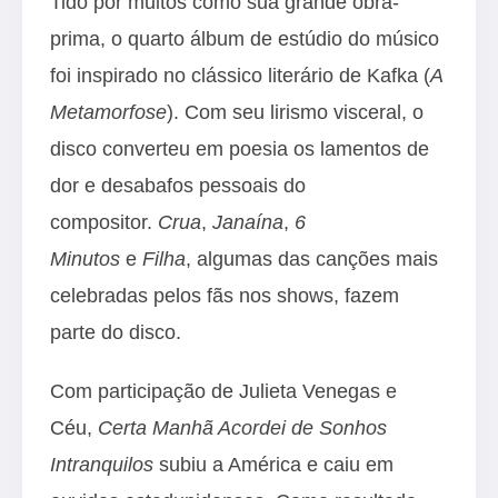
Tido por muitos como sua grande obra-
prima, o quarto álbum de estúdio do músico
foi inspirado no clássico literário de Kafka (
A
Metamorfose
). Com seu lirismo visceral, o
disco converteu em poesia os lamentos de
dor e desabafos pessoais do
compositor.
Crua
,
Janaína
,
6
Minutos
e
Filha
, algumas das canções mais
celebradas pelos fãs nos shows, fazem
parte do disco.
Com participação de Julieta Venegas e
Céu,
Certa Manhã Acordei de Sonhos
Intranquilos
subiu a América e caiu em