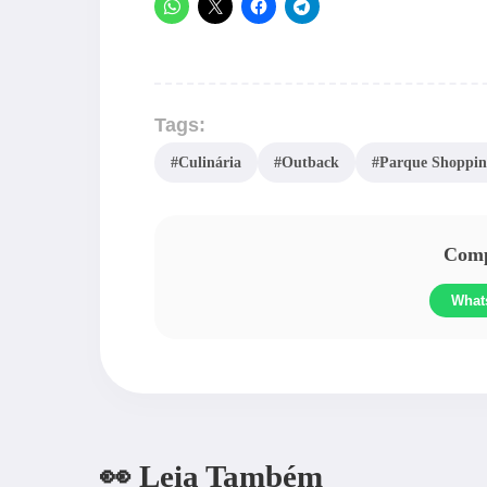
Tags:
#Culinária
#Outback
#Parque Shoppin
Compa
What
👀 Leia Também