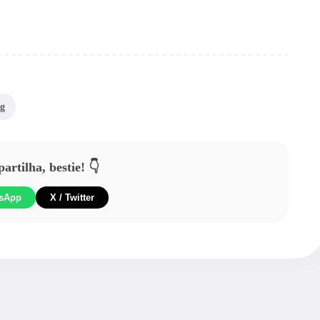
g
rtilha, bestie! 👇
sApp
X / Twitter