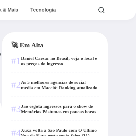
a & Mais
Tecnologia
🚀 Em Alta
o
#1
Daniel Caesar no Brasil; veja o local e
os preços do ingresso
#2
As 5 melhores agências de social
media em Maceió: Ranking atualizado
#3
Jão esgota ingressos para o show de
Memórias Póstumas em poucas horas
#4
Xuxa volta a São Paulo com O Último
Voo da Nave nesta sexta-feira (31)