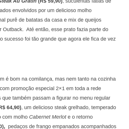
Steak Au Gratin
(R$ 59,90)
, suculentas fatias de
eados envolvidos por um delicioso molho
nal purê de batatas da casa e mix de queijos
r Outback. Até então, esse prato fazia parte do
 sucesso foi tão grande que agora ele fica de vez
quem é bom na comilança, mas nem tanto na cozinha
a com promoção especial 2×1 em toda a rede
as que também passam a figurar no menu regular
R$ 64,90)
, um delicioso steak grelhado, temperado
do com molho
Cabernet Merlot
e o retorno
0),
pedaços de frango empanados acompanhados