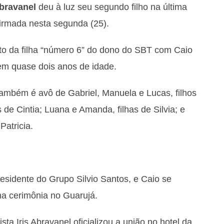
bravanel
deu à luz seu segundo filho na última
irmada nesta segunda (25).
to da filha “número 6” do dono do SBT com Caio
em quase dois anos de idade.
também é avô de Gabriel, Manuela e Lucas, filhos
os de Cintia; Luana e Amanda, filhas de Silvia; e
atricia.
esidente do Grupo Silvio Santos, e Caio se
 cerimônia no Guarujá.
ta Iris Abravanel oficializou a união no hotel da