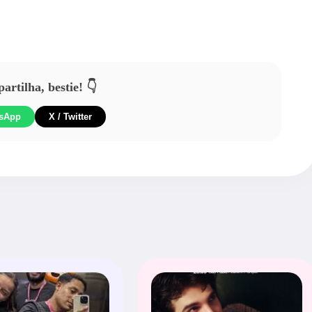
rtilha, bestie! 👇
sApp
X / Twitter