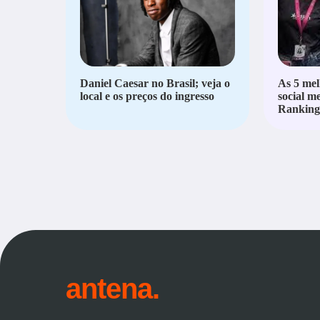
Daniel Caesar no Brasil; veja o
As 5 mel
local e os preços do ingresso
social m
Ranking 
antena.