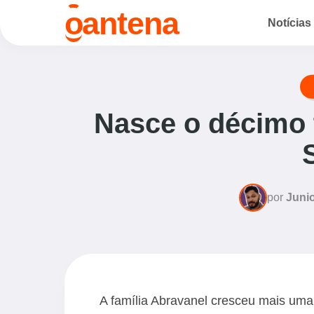
o
antena
Notícias
Nasce o décimo t
por
Junio
A família Abravanel cresceu mais uma