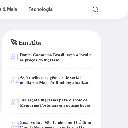
a & Mais
Tecnologia
🚀 Em Alta
#1
Daniel Caesar no Brasil; veja o local e
os preços do ingresso
#2
As 5 melhores agências de social
media em Maceió: Ranking atualizado
#3
Jão esgota ingressos para o show de
Memórias Póstumas em poucas horas
#4
Xuxa volta a São Paulo com O Último
Voo da Nave nesta sexta-feira (31)