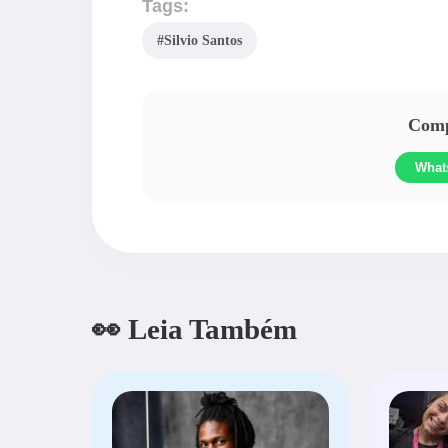
Tags:
#Silvio Santos
Compa
What
👀 Leia Também