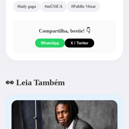
#lady gaga
#mÚSICA
#Pabllo Vittar
Compartilha, bestie! 👇
WhatsApp
X / Twitter
👀 Leia Também