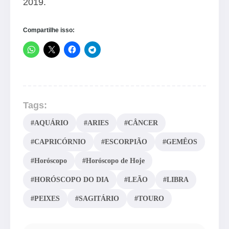
2019.
Compartilhe isso:
Tags:
#AQUÁRIO
#ARIES
#CÂNCER
#CAPRICÓRNIO
#ESCORPIÃO
#GEMÊOS
#Horóscopo
#Horóscopo de Hoje
#HORÓSCOPO DO DIA
#LEÃO
#LIBRA
#PEIXES
#SAGITÁRIO
#TOURO