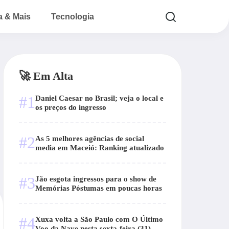
a & Mais
Tecnologia
🚀 Em Alta
#1
Daniel Caesar no Brasil; veja o local e
os preços do ingresso
#2
As 5 melhores agências de social
media em Maceió: Ranking atualizado
#3
Jão esgota ingressos para o show de
Memórias Póstumas em poucas horas
#4
Xuxa volta a São Paulo com O Último
Voo da Nave nesta sexta-feira (31)