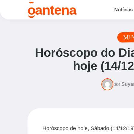
o
antena
Notícias
MI
Horóscopo do Dia
hoje (14/1
por
Suya
Horóscopo de hoje, Sábado (14/12/19);