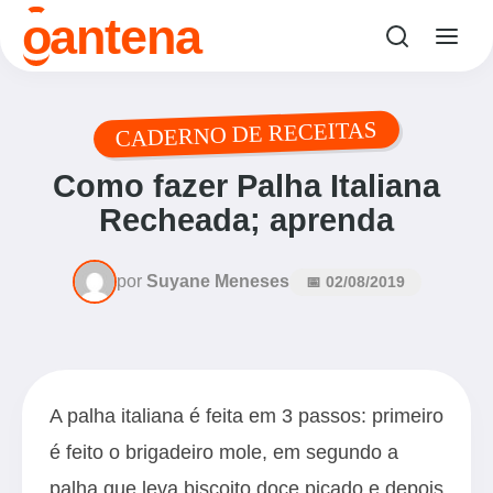
o
antena
CADERNO DE RECEITAS
Como fazer Palha Italiana
Recheada; aprenda
por
Suyane Meneses
📅 02/08/2019
A palha italiana é feita em 3 passos: primeiro
é feito o brigadeiro mole, em segundo a
palha que leva biscoito doce picado e depois