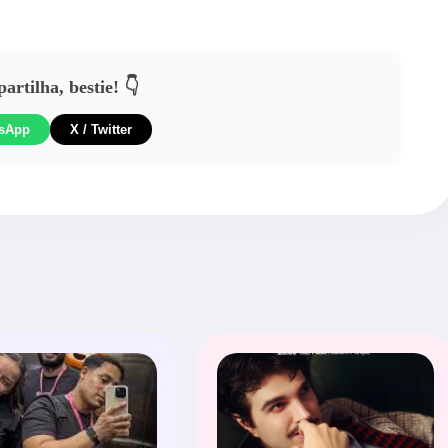
rtilha, bestie! 👇
sApp
X / Twitter