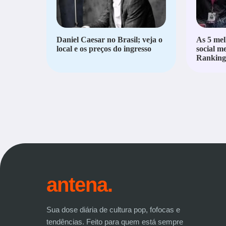
Daniel Caesar no Brasil; veja o
As 5 mel
local e os preços do ingresso
social m
Ranking 
antena.
Sua dose diária de cultura pop, fofocas e
tendências. Feito para quem está sempre