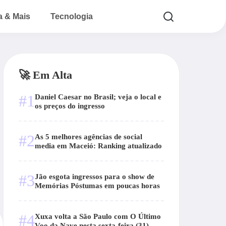
a & Mais
Tecnologia
🚀 Em Alta
#1
Daniel Caesar no Brasil; veja o local e
os preços do ingresso
#2
As 5 melhores agências de social
media em Maceió: Ranking atualizado
#3
Jão esgota ingressos para o show de
Memórias Póstumas em poucas horas
#4
Xuxa volta a São Paulo com O Último
Voo da Nave nesta sexta-feira (31)