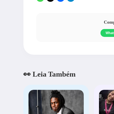
Compa
What
👀 Leia Também