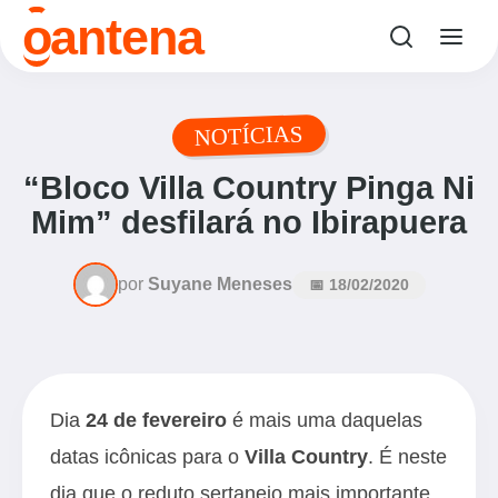
o
antena
NOTÍCIAS
“Bloco Villa Country Pinga Ni
Mim” desfilará no Ibirapuera
por
Suyane Meneses
📅 18/02/2020
Dia
24 de fevereiro
é mais uma daquelas
datas icônicas para o
Villa Country
. É neste
dia que o reduto sertanejo mais importante