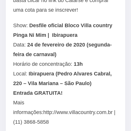
basta clicar no link do
Catarse
e comprar
uma cota para se inscrever!
Show:
Desfile oficial Bloco Villa country
Pinga Ni Mim
| Ibirapuera
Data:
24 de fevereiro de 2020 (segunda-
feira de carnaval)
Horário de concentração:
13h
Local:
Ibirapuera (Pedro Alvares Cabral,
220 – Vila Mariana – São Paulo
)
Entrada GRATUITA!
Mais
informações:
http://www.villacountry.com.br
|
(11) 3868-5858