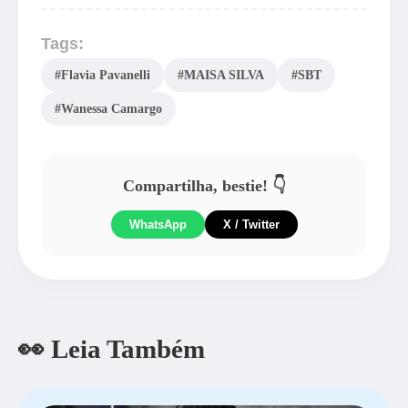
Tags:
#Flavia Pavanelli
#MAISA SILVA
#SBT
#Wanessa Camargo
Compartilha, bestie! 👇
WhatsApp
X / Twitter
👀 Leia Também