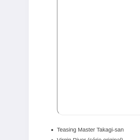
Teasing Master Takagi-san
Virgin River (série original)