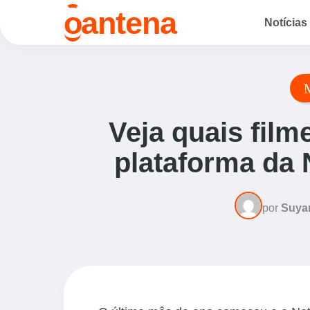
antena
Notícias
o
Veja quais film
plataforma da 
por
Suya