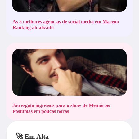
As 5 melhores agências de social media em Maceió:
Ranking atualizado
Jão esgota ingressos para o show de Memórias
Póstumas em poucas horas
🚀 Em Alta