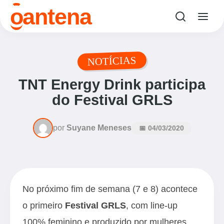
o
antena
NOTÍCIAS
TNT Energy Drink participa
do Festival GRLS
por
Suyane Meneses
📅 04/03/2020
No próximo fim de semana (7 e 8) acontece
o primeiro
Festival GRLS
, com line-up
100% feminino e produzido por mulheres.