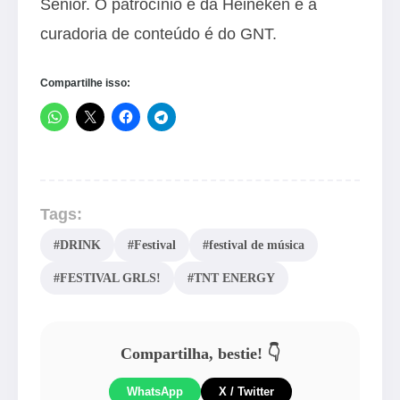
Senior. O patrocínio é da Heineken e a
curadoria de conteúdo é do GNT.
Compartilhe isso:
Tags:
#DRINK
#Festival
#festival de música
#FESTIVAL GRLS!
#TNT ENERGY
Compartilha, bestie! 👇
WhatsApp
X / Twitter