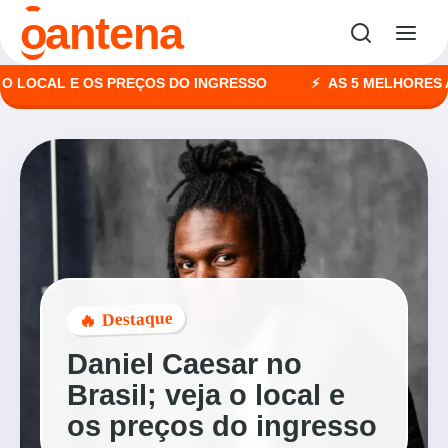
o
antena
OCAL E OS PREÇOS DO INGRESSO
AS 5 MELHORES AGÊNC
🔥 Destaque
Daniel Caesar no
Brasil; veja o local e
os preços do ingresso