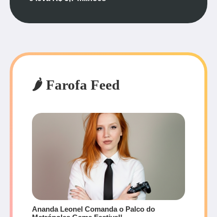
🌶️ Farofa Feed
Ananda Leonel Comanda o Palco do