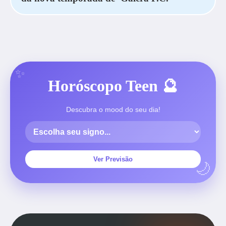
Horóscopo Teen 🔮
Descubra o mood do seu dia!
Ver Previsão