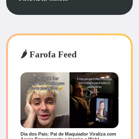
🌶️ Farofa Feed
Dia dos Pais: Pai de Maquiador Viraliza com