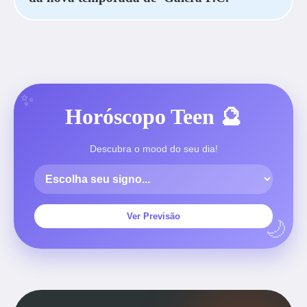
Horóscopo Teen 🔮
Descubra o mood do seu dia!
Ver Previsão