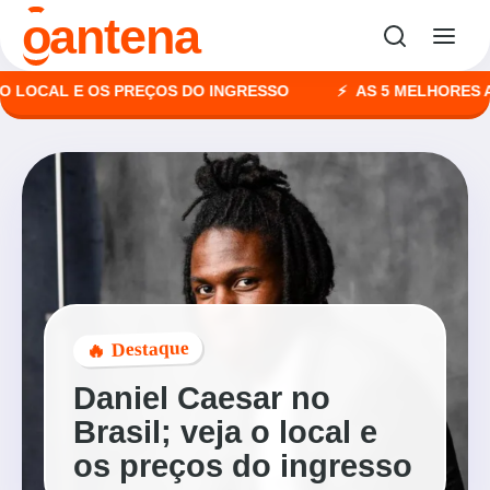
o
antena
CAL E OS PREÇOS DO INGRESSO
AS 5 MELHORES AGÊNC
🔥 Destaque
Daniel Caesar no
Brasil; veja o local e
os preços do ingresso