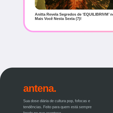
Anitta Revela Segredos de ‘EQUILIBRIVM’ n
Mais Você Nesta Sexta (7)!
antena.
Sua dose diária de cultura pop, fofocas e
tendências. Feito para quem está sempre
ligado no que acontece.