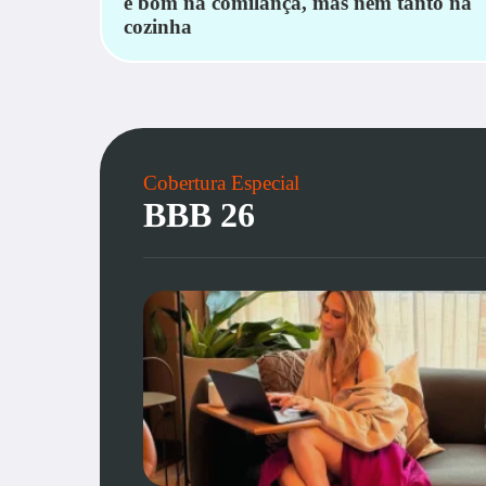
é bom na comilança, mas nem tanto na
cozinha
Cobertura Especial
BBB 26