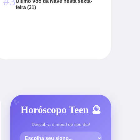
#3
Último Voo da Nave nesta sexta-
feira (31)
Horóscopo Teen 🔮
Descubra o mood do seu dia!