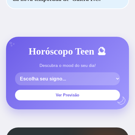
Horóscopo Teen 🔮
Descubra o mood do seu dia!
Ver Previsão