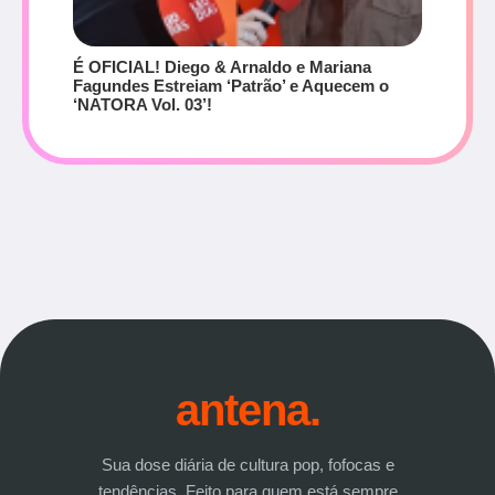
É OFICIAL! Diego & Arnaldo e Mariana
Fagundes Estreiam ‘Patrão’ e Aquecem o
‘NATORA Vol. 03’!
antena.
Sua dose diária de cultura pop, fofocas e
tendências. Feito para quem está sempre