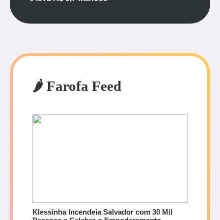
🌶️ Farofa Feed
Klessinha Incendeia Salvador com 30 Mil