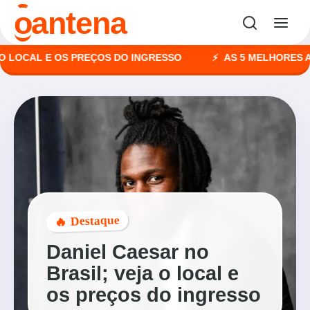
o
antena
CAL E OS PREÇOS DO INGRESSO
AS 5 MELHORES AGÊNC
🔥 Destaque
Daniel Caesar no
Brasil; veja o local e
os preços do ingresso