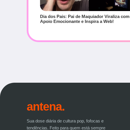
Dia dos Pais: Pai de Maquiador Viraliza com
Apoio Emocionante e Inspira a Web!
antena.
Sua dose diária de cultura pop, fofocas e
tendências. Feito para quem está sempre