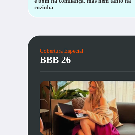
é bom na comilança, mas nem tanto na
cozinha
Cobertura Especial
BBB 26