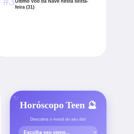
#3
Último Voo da Nave nesta sexta-
feira (31)
Horóscopo Teen 🔮
Descubra o mood do seu dia!