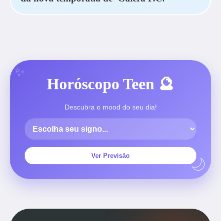
Horóscopo Teen 🔮
Descubra o mood do seu dia!
Ver Previsão