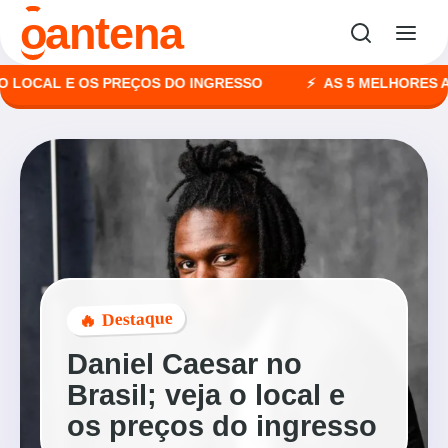
o
antena
CAL E OS PREÇOS DO INGRESSO
AS 5 MELHORES AGÊNC
🔥 Destaque
Daniel Caesar no
Brasil; veja o local e
os preços do ingresso