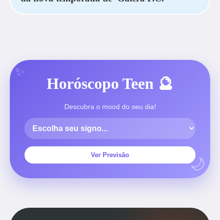
Horóscopo Teen 🔮
Descubra o mood do seu dia!
Ver Previsão