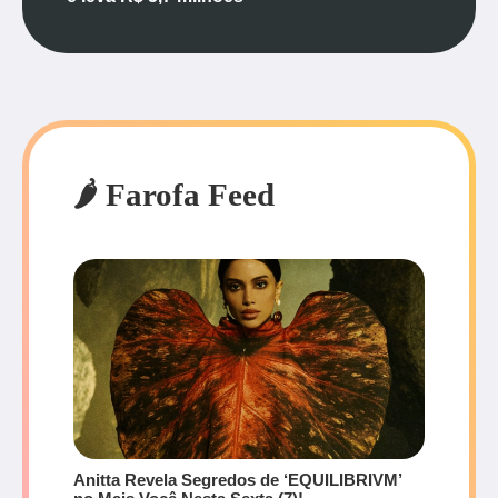
🌶️ Farofa Feed
Anitta Revela Segredos de ‘EQUILIBRIVM’