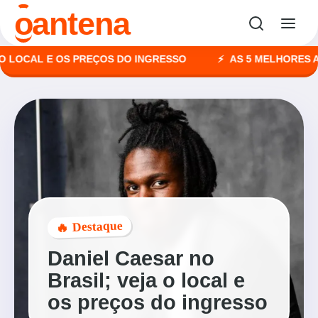
o
antena
CAL E OS PREÇOS DO INGRESSO
AS 5 MELHORES AGÊNC
🔥 Destaque
Daniel Caesar no
Brasil; veja o local e
os preços do ingresso