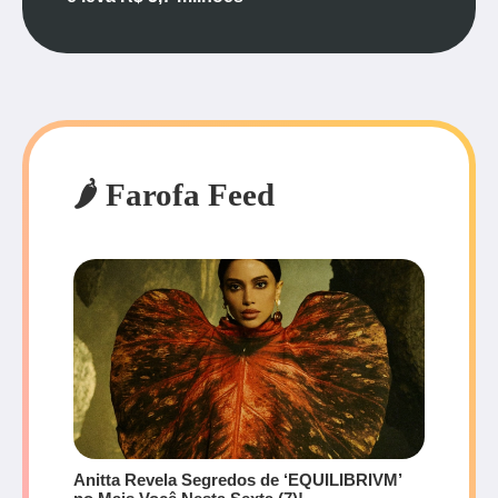
🌶️ Farofa Feed
Anitta Revela Segredos de ‘EQUILIBRIVM’