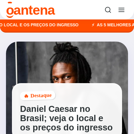
o
antena
CAL E OS PREÇOS DO INGRESSO
AS 5 MELHORES AGÊNC
🔥 Destaque
Daniel Caesar no
Brasil; veja o local e
os preços do ingresso