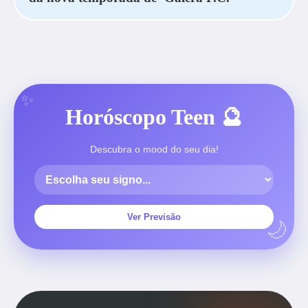
Horóscopo Teen 🔮
Descubra o mood do seu dia!
Ver Previsão