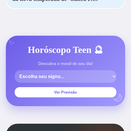
Horóscopo Teen 🔮
Descubra o mood do seu dia!
Ver Previsão