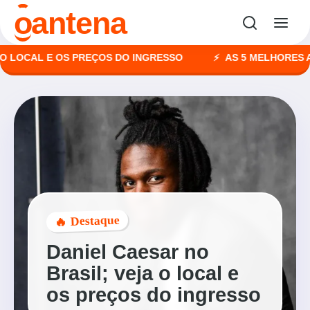
o
antena
CAL E OS PREÇOS DO INGRESSO
AS 5 MELHORES AGÊNC
🔥 Destaque
Daniel Caesar no
Brasil; veja o local e
os preços do ingresso