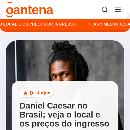
o
antena
CAL E OS PREÇOS DO INGRESSO
AS 5 MELHORES AGÊNC
🔥 Destaque
Daniel Caesar no
Brasil; veja o local e
os preços do ingresso