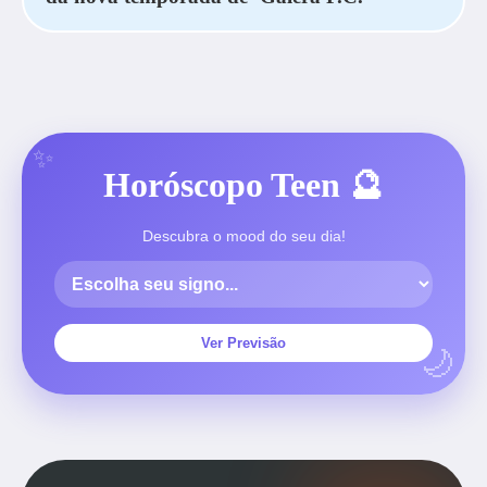
Horóscopo Teen 🔮
Descubra o mood do seu dia!
Ver Previsão