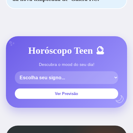
Horóscopo Teen 🔮
Descubra o mood do seu dia!
Ver Previsão