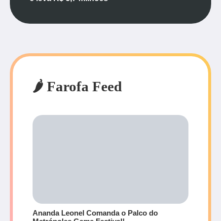
🌶️ Farofa Feed
Ananda Leonel Comanda o Palco do