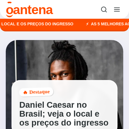
o
antena
CAL E OS PREÇOS DO INGRESSO
AS 5 MELHORES AGÊNC
🔥 Destaque
Daniel Caesar no
Brasil; veja o local e
os preços do ingresso