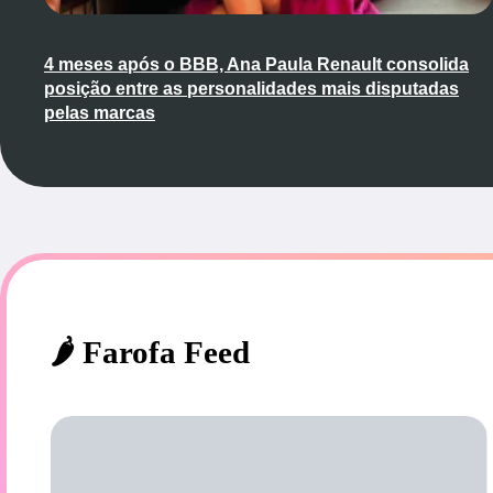
4 meses após o BBB, Ana Paula Renault consolida
posição entre as personalidades mais disputadas
pelas marcas
🌶️ Farofa Feed