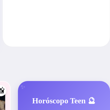
📸
Horóscopo Teen 🔮