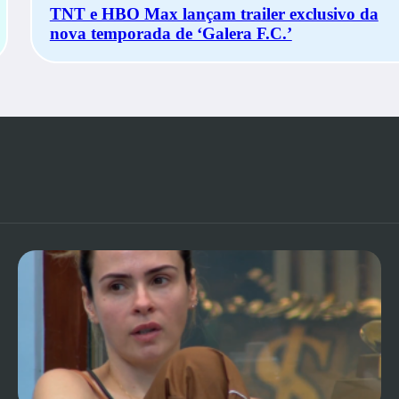
TNT e HBO Max lançam trailer exclusivo da
nova temporada de ‘Galera F.C.’