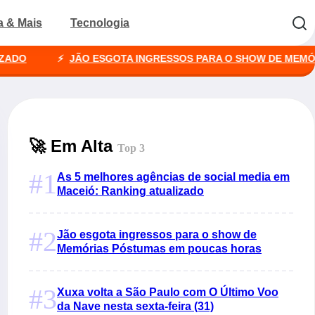
a & Mais
Tecnologia
JÃO ESGOTA INGRESSOS PARA O SHOW DE MEMÓRIAS P
🚀 Em Alta
Top 3
#1
As 5 melhores agências de social media em
Maceió: Ranking atualizado
#2
Jão esgota ingressos para o show de
Memórias Póstumas em poucas horas
#3
Xuxa volta a São Paulo com O Último Voo
da Nave nesta sexta-feira (31)