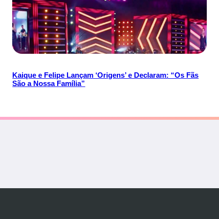
Kaique e Felipe Lançam ‘Origens’ e Declaram: “Os Fãs
São a Nossa Família”