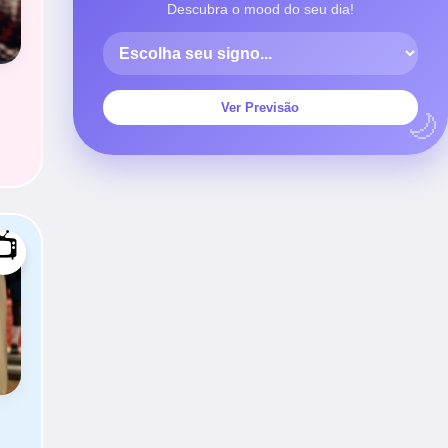
Descubra o mood do seu dia!
Ver Previsão
📺