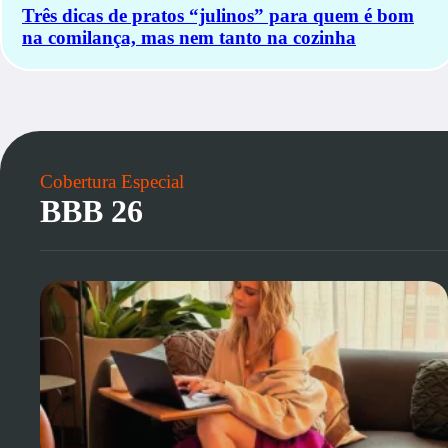
Três dicas de pratos “julinos” para quem é bom
na comilança, mas nem tanto na cozinha
Cobertura Especial
BBB 26