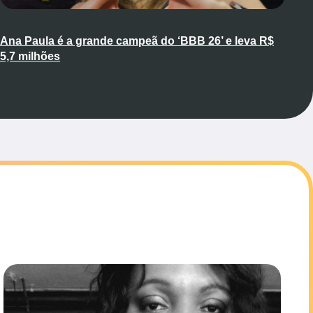
Ana Paula é a grande campeã do ‘BBB 26’ e leva R$
5,7 milhões