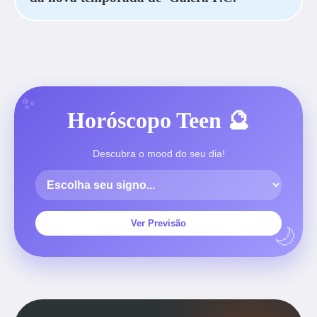
Horóscopo Teen 🔮
Descubra o mood do seu dia!
Ver Previsão