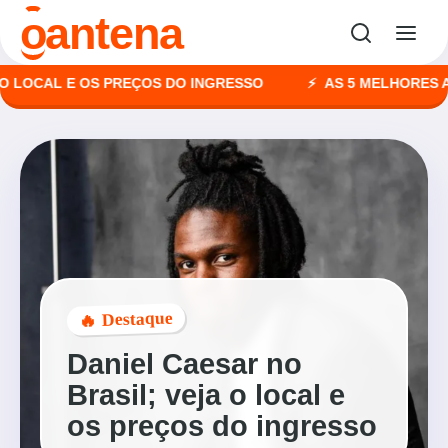
o
antena
CAL E OS PREÇOS DO INGRESSO
AS 5 MELHORES AGÊNC
🔥 Destaque
Daniel Caesar no
Brasil; veja o local e
os preços do ingresso