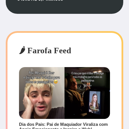
🌶️ Farofa Feed
Dia dos Pais: Pai de Maquiador Viraliza com