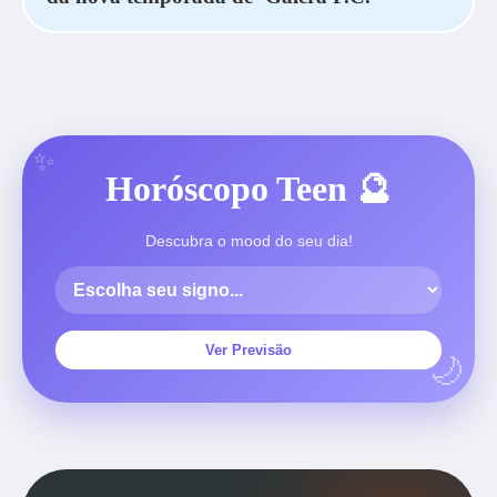
Horóscopo Teen 🔮
Descubra o mood do seu dia!
Ver Previsão