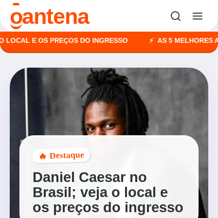
o
antena
CAL E OS PREÇOS DO INGRESSO
AS 5 MELHORES AGÊNC
🔥 Destaque
Daniel Caesar no
Brasil; veja o local e
os preços do ingresso