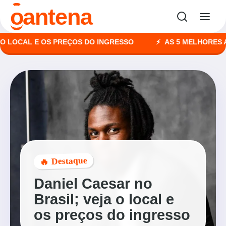
o
antena
CAL E OS PREÇOS DO INGRESSO
AS 5 MELHORES AGÊNC
🔥 Destaque
Daniel Caesar no
Brasil; veja o local e
os preços do ingresso