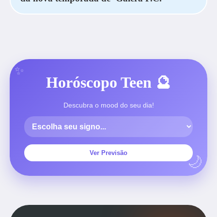
Horóscopo Teen 🔮
Descubra o mood do seu dia!
Ver Previsão