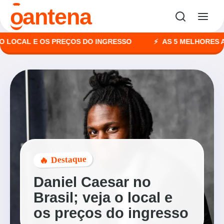
o
antena
CAL E OS PREÇOS DO INGRESSO
AS 5 MELHORES AGÊNC
🔥 Destaque
Daniel Caesar no
Brasil; veja o local e
os preços do ingresso