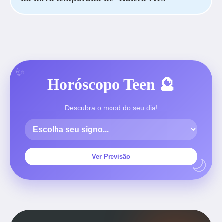
Horóscopo Teen 🔮
Descubra o mood do seu dia!
Ver Previsão