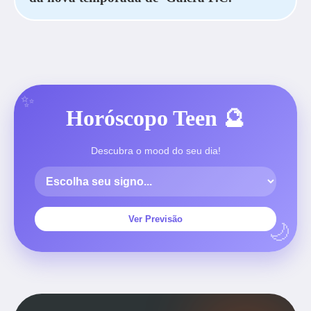
Horóscopo Teen 🔮
Descubra o mood do seu dia!
Ver Previsão