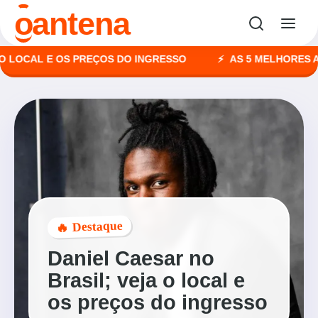
o
antena
OCAL E OS PREÇOS DO INGRESSO
AS 5 MELHORES AGÊNC
🔥 Destaque
Daniel Caesar no
Brasil; veja o local e
os preços do ingresso