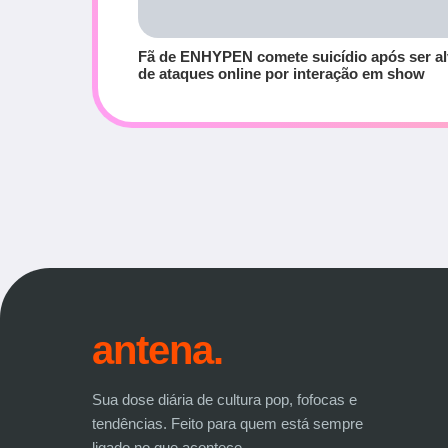
Fã de ENHYPEN comete suicídio após ser a
de ataques online por interação em show
antena.
Sua dose diária de cultura pop, fofocas e
tendências. Feito para quem está sempre
ligado no que acontece.