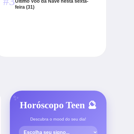
#3
Último Voo da Nave nesta sexta-
feira (31)
Horóscopo Teen 🔮
Descubra o mood do seu dia!