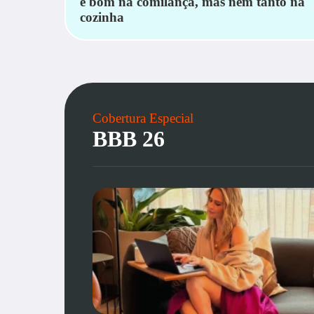
é bom na comilança, mas nem tanto na
cozinha
Cobertura Especial
BBB 26