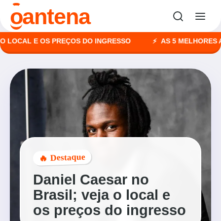
o
antena
OCAL E OS PREÇOS DO INGRESSO
AS 5 MELHORES AGÊNC
🔥 Destaque
Daniel Caesar no
Brasil; veja o local e
os preços do ingresso