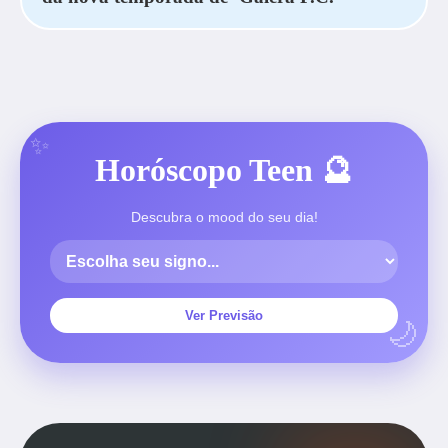
Horóscopo Teen 🔮
Descubra o mood do seu dia!
Ver Previsão