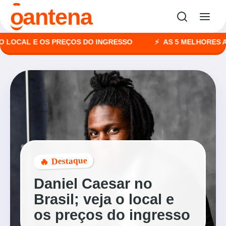
o
antena
CAL E OS PREÇOS DO INGRESSO
AS 5 MELHORES AGÊNC
🔥 Destaque
Daniel Caesar no
Brasil; veja o local e
os preços do ingresso