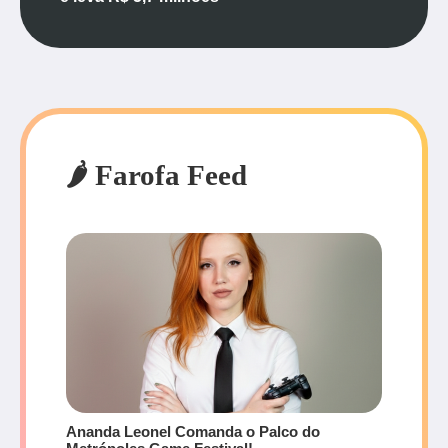
🌶️ Farofa Feed
Ananda Leonel Comanda o Palco do