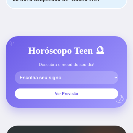
Horóscopo Teen 🔮
Descubra o mood do seu dia!
Ver Previsão