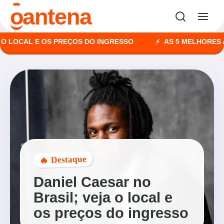
o
antena
CAL E OS PREÇOS DO INGRESSO
AS 5 MELHORES AGÊNC
🔥 Destaque
Daniel Caesar no
Brasil; veja o local e
os preços do ingresso