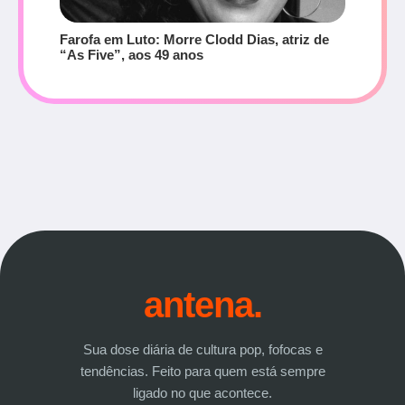
Farofa em Luto: Morre Clodd Dias, atriz de
“As Five”, aos 49 anos
antena.
Sua dose diária de cultura pop, fofocas e
tendências. Feito para quem está sempre
ligado no que acontece.