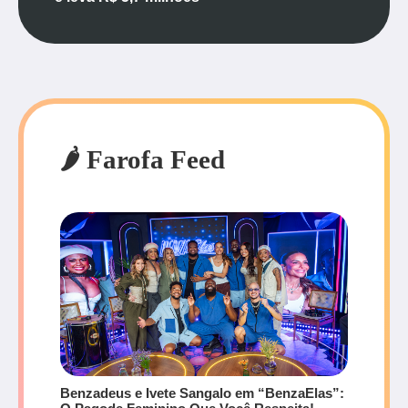
🌶️ Farofa Feed
Benzadeus e Ivete Sangalo em “BenzaElas”: