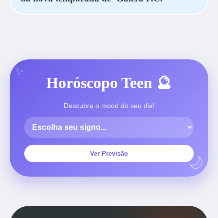
Horóscopo Teen 🔮
Descubra o mood do seu dia!
Ver Previsão