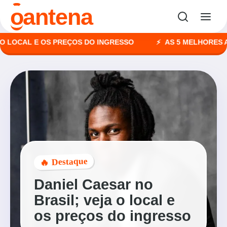
o
antena
CAL E OS PREÇOS DO INGRESSO
AS 5 MELHORES AGÊNC
🔥 Destaque
Daniel Caesar no
Brasil; veja o local e
os preços do ingresso