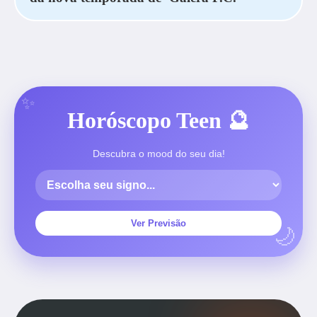
Horóscopo Teen 🔮
Descubra o mood do seu dia!
Ver Previsão