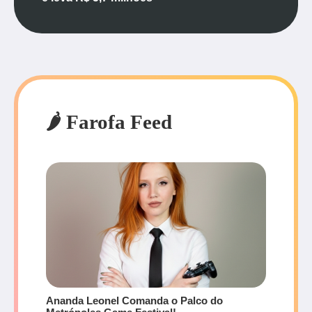
🌶️ Farofa Feed
Ananda Leonel Comanda o Palco do