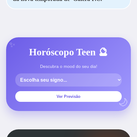
Horóscopo Teen 🔮
Descubra o mood do seu dia!
Ver Previsão