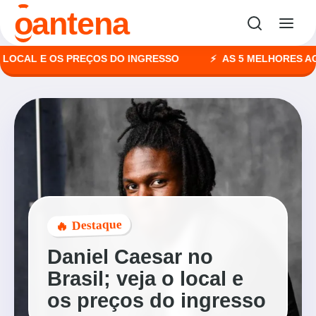
antena
o
AL E OS PREÇOS DO INGRESSO
AS 5 MELHORES AGÊNCI
🔥 Destaque
Daniel Caesar no
Brasil; veja o local e
os preços do ingresso