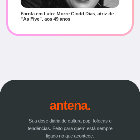
Farofa em Luto: Morre Clodd Dias, atriz de
“As Five”, aos 49 anos
antena.
Sua dose diária de cultura pop, fofocas e
tendências. Feito para quem está sempre
ligado no que acontece.