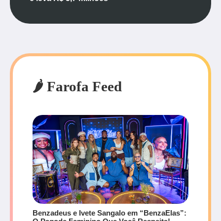
🌶️ Farofa Feed
Benzadeus e Ivete Sangalo em “BenzaElas”: