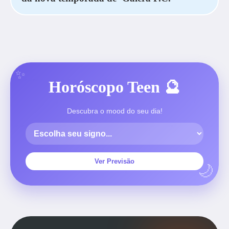
Horóscopo Teen 🔮
Descubra o mood do seu dia!
Ver Previsão