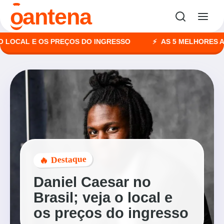
o
antena
CAL E OS PREÇOS DO INGRESSO
AS 5 MELHORES AGÊNC
🔥 Destaque
Daniel Caesar no
Brasil; veja o local e
os preços do ingresso