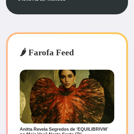
🌶️ Farofa Feed
Anitta Revela Segredos de ‘EQUILIBRIVM’