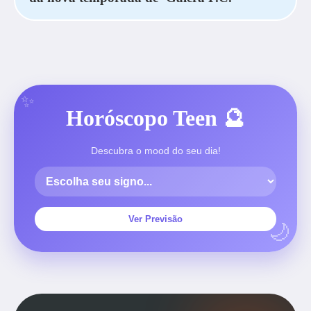
Horóscopo Teen 🔮
Descubra o mood do seu dia!
Ver Previsão