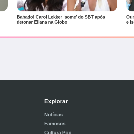
Babado! Carol Lekker ‘some’ do SBT após
Our
detonar Eliana na Globo
e I
Explorar
Notícias
Famosos
Cultura Pop