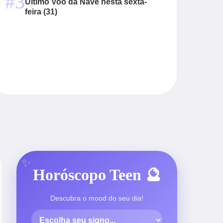
#3
Último Voo da Nave nesta sexta-
feira (31)
Horóscopo Teen 🔮
Descubra o mood do seu dia!