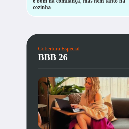
é bom na comilança, mas nem tanto na
cozinha
Cobertura Especial
BBB 26