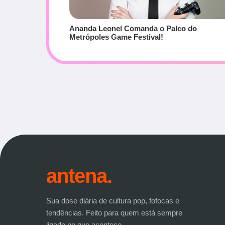
Ananda Leonel Comanda o Palco do
Metrópoles Game Festival!
antena.
Sua dose diária de cultura pop, fofocas e
tendências. Feito para quem está sempre
ligado no que acontece.