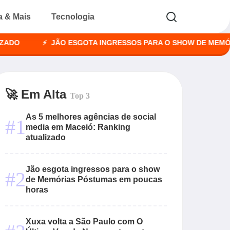
a & Mais
Tecnologia
JÃO ESGOTA INGRESSOS PARA O SHOW DE MEMÓRIAS P
🚀 Em Alta
Top 3
As 5 melhores agências de social
#1
media em Maceió: Ranking
atualizado
Jão esgota ingressos para o show
#2
de Memórias Póstumas em poucas
horas
Xuxa volta a São Paulo com O