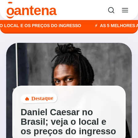
o
antena
OCAL E OS PREÇOS DO INGRESSO
AS 5 MELHORES AGÊN
🔥 Destaque
Daniel Caesar no
Brasil; veja o local e
os preços do ingresso