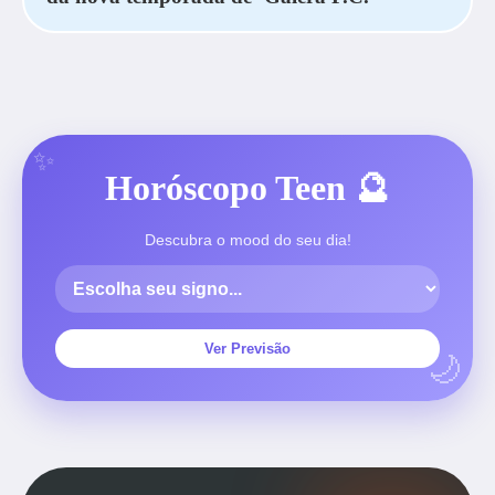
Horóscopo Teen 🔮
Descubra o mood do seu dia!
Ver Previsão