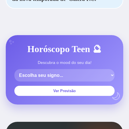
Horóscopo Teen 🔮
Descubra o mood do seu dia!
Ver Previsão