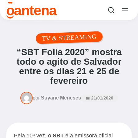
o
antena
TV & STREAMING
“SBT Folia 2020” mostra
todo o agito de Salvador
entre os dias 21 e 25 de
fevereiro
por
Suyane Meneses
📅 21/01/2020
Pela 10ª vez, o
SBT
é a emissora oficial