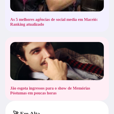
As 5 melhores agências de social media em Maceió:
Ranking atualizado
Jão esgota ingressos para o show de Memórias
Póstumas em poucas horas
🚀 Em Alta